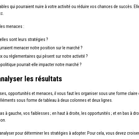
s qui pourraient nuire à votre activité ou réduire vos chances de succès. Elle
tc.
 les menaces :
lles sont leurs stratégies ?
pourraient menacer notre position sur le marché ?
 ou réglementaires qui pèsent sur notre activité ?
litique pourrait-elle impacter notre marché ?
nalyser les résultats
sses, opportunités et menaces, il vous faut les organiser sous une forme claire 
 éléments sous forme de tableau à deux colonnes et deux lignes.
s à gauche, vos faiblesses ; en haut à droite, les opportunités ; et en bas à dro
ion.
’analyser pour déterminer les stratégies à adopter. Pour cela, vous devez croise