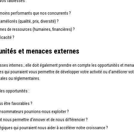
vos faiblesses :
oins performants que nos concurrents ?
méliorés (qualité, prix, diversité) ?
rmes de ressources (humaines, financières) ?
icacité ?
rtunités et menaces externes
esses internes ; elle doit également prendre en compte les opportunités et men
qui pourraient vous permettre de développer votre activité ou d’améliorer votre
ales ou réglementaires.
les opportunités :
s être favorables ?
nsommateurs pourrions-nous exploiter ?
t nous permettre d’innover et de nous différencier ?
atégiques qui pourraient nous aider à accélérer notre croissance ?