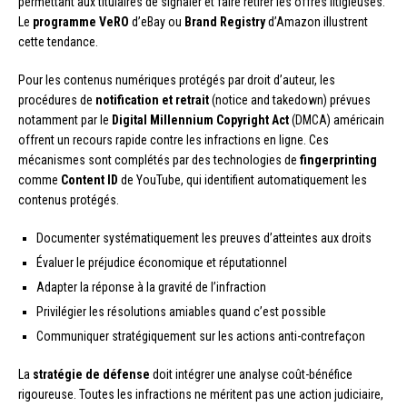
permettant aux titulaires de signaler et faire retirer les offres litigieuses.
Le
programme VeRO
d’eBay ou
Brand Registry
d’Amazon illustrent
cette tendance.
Pour les contenus numériques protégés par droit d’auteur, les
procédures de
notification et retrait
(notice and takedown) prévues
notamment par le
Digital Millennium Copyright Act
(DMCA) américain
offrent un recours rapide contre les infractions en ligne. Ces
mécanismes sont complétés par des technologies de
fingerprinting
comme
Content ID
de YouTube, qui identifient automatiquement les
contenus protégés.
Documenter systématiquement les preuves d’atteintes aux droits
Évaluer le préjudice économique et réputationnel
Adapter la réponse à la gravité de l’infraction
Privilégier les résolutions amiables quand c’est possible
Communiquer stratégiquement sur les actions anti-contrefaçon
La
stratégie de défense
doit intégrer une analyse coût-bénéfice
rigoureuse. Toutes les infractions ne méritent pas une action judiciaire,