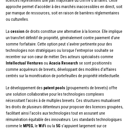
licences représentent une part majoritaire du chiffre d’affaires. Cette
approche permet d’accéder à des marchés inaccessibles en direct, soit
par manque de ressources, soit en raison de barrières réglementaires
ou culturelles.
La
cession
de droits constitue une alternative à la licence. Elle implique
un transfert définitif de propriété, généralement contre paiement d’une
somme forfaitaire. Cette option peut s’avérer pertinente pour des
technologies non stratégiques ou lorsque l’entreprise souhaite se
recentrer sur son cœur de métier. Des acteurs spécialisés comme
Intellectual Ventures
ou
Acacia Research
se sont positionnés
comme acquéreurs de brevets, développant des modèles d’affaires
centrés sur la monétisation de portefeuilles de propriété intellectuelle.
Le développement des
patent pools
(groupements de brevets) offre
une solution collaborative pour les technologies complexes
nécessitant l’accès à de multiples brevets. Ces structures mutualisent
les droits de plusieurs détenteurs pour proposer des licences groupées,
facilitant ainsi l’accès aux technologies tout en assurant une
rémunération équitable des innovateurs. Les standards technologiques
comme le
MPEG
, le
WiFi
ou la
5G
s’appuient largement sur ce