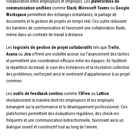
collaboration entre employeurs et employés. Les
plateformes de
communication unifiées
comme
Slack
,
Microsoft Teams
ou
Google
Workspace
permettent des échanges instantanés, le partage de
documents et la gestion de projets en temps réel. Ces outils réduisent
les barrières de communication et favorisent une collaboration fluide,
même dans un contexte de travail à distance.
Les
logiciels de gestion de projet collaboratifs
tels que
Trello
,
Asana
ou
Jira
offrent une visibilité accrue sur l’avancement des tâches
et permettent une coordination efficace entre les équipes. Ils facilitent
la répartition du travail, le suivi des échéances et la résolution collective
des problèmes, renforçant ainsi le sentiment d’appartenance à un projet
commun.
Les
outils de feedback continu
comme
15Five
ou
Lattice
révolutionnent la manière dont les employeurs et les employés
échangent sur la performance et le développement professionnel. Ces
plateformes permettent des évaluations régulières, des check-ins
fréquents et une communication bidirectionnelle, favorisant ainsi un
dialogue ouvert et constructif tout au long de l’année.