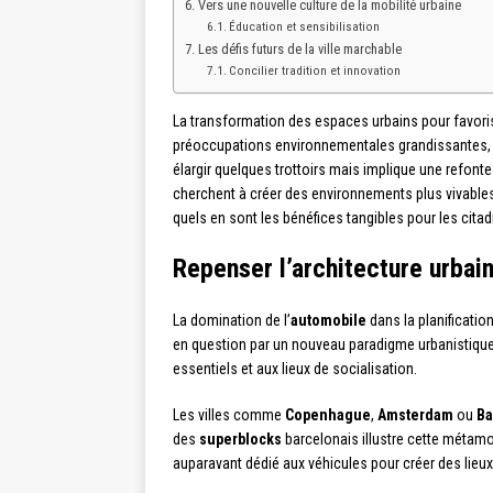
Vers une nouvelle culture de la mobilité urbaine
Éducation et sensibilisation
Les défis futurs de la ville marchable
Concilier tradition et innovation
La transformation des espaces urbains pour favoris
préoccupations environnementales grandissantes, le
élargir quelques trottoirs mais implique une refont
cherchent à créer des environnements plus vivabl
quels en sont les bénéfices tangibles pour les citadi
Repenser l’architecture urbain
La domination de l’
automobile
dans la planificatio
en question par un nouveau paradigme urbanistique
essentiels et aux lieux de socialisation.
Les villes comme
Copenhague
,
Amsterdam
ou
Ba
des
superblocks
barcelonais illustre cette métamor
auparavant dédié aux véhicules pour créer des lieux