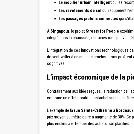
Le
mobilier urbain intelligent
qui se recon
Les
revêtements de sol
qui récupèrent l’én
Les
passages piétons connectés
qui s’ill
À
Singapour
, le projet
Streets for People
expérime
intégré dans la chaussée, certaines rues peuvent 
L’intégration de ces innovations technologiques d
doivent veiller à ce que ces améliorations profiten
cognitives.
L’impact économique de la pi
Contrairement aux idées reçues, la réduction de l’
contraire un effet positif substantiel sur les chiffre
L’exemple de la
rue Sainte-Catherine
à
Bordeaux
prix moyen au mètre carré a augmenté de 30%. Ce ph
plus enclins à effectuer des achats non planifiés.