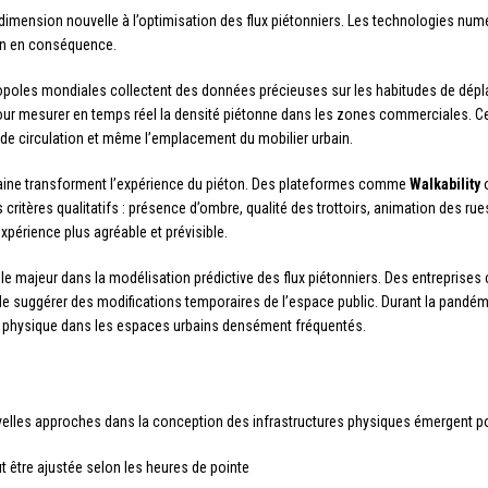
imension nouvelle à l’optimisation des flux piétonniers. Les technologies nu
ain en conséquence.
ropoles mondiales collectent des données précieuses sur les habitudes de dép
our mesurer en temps réel la densité piétonne dans les zones commerciales. Ce
x de circulation et même l’emplacement du mobilier urbain.
aine transforment l’expérience du piéton. Des plateformes comme
Walkability
ritères qualitatifs : présence d’ombre, qualité des trottoirs, animation des rue
xpérience plus agréable et prévisible.
e majeur dans la modélisation prédictive des flux piétonniers. Des entrepris
de suggérer des modifications temporaires de l’espace public. Durant la pandém
tion physique dans les espaces urbains densément fréquentés.
velles approches dans la conception des infrastructures physiques émergent po
ut être ajustée selon les heures de pointe