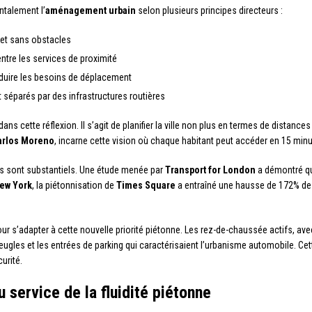
ntalement l’
aménagement urbain
selon plusieurs principes directeurs :
 et sans obstacles
ntre les services de proximité
réduire les besoins de déplacement
 séparés par des infrastructures routières
dans cette réflexion. Il s’agit de planifier la ville non plus en termes de distan
arlos Moreno
, incarne cette vision où chaque habitant peut accéder en 15 minu
s sont substantiels. Une étude menée par
Transport for London
a démontré qu
ew York
, la piétonnisation de
Times Square
a entraîné une hausse de 172% de
s’adapter à cette nouvelle priorité piétonne. Les rez-de-chaussée actifs, avec
gles et les entrées de parking qui caractérisaient l’urbanisme automobile. Cette
urité.
 service de la fluidité piétonne