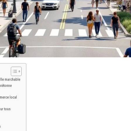
ville marchable
piétonne
merce local
our tous
s