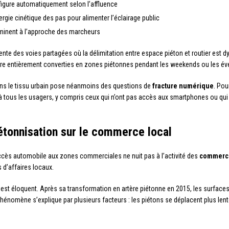
figure automatiquement selon l’affluence
ergie cinétique des pas pour alimenter l’éclairage public
uminent à l’approche des marcheurs
nte des voies partagées où la délimitation entre espace piéton et routier est 
être entièrement converties en zones piétonnes pendant les weekends ou les é
ans le tissu urbain pose néanmoins des questions de
fracture numérique
. Pou
t à tous les usagers, y compris ceux qui n’ont pas accès aux smartphones ou qu
étonnisation sur le commerce local
accès automobile aux zones commerciales ne nuit pas à l’activité des
commerc
s d’affaires locaux.
est éloquent. Après sa transformation en artère piétonne en 2015, les surfac
énomène s’explique par plusieurs facteurs : les piétons se déplacent plus lent