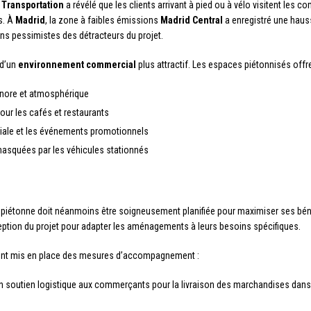
 Transportation
a révélé que les clients arrivant à pied ou à vélo visitent le
s. À
Madrid
, la zone à faibles émissions
Madrid Central
a enregistré une haus
ons pessimistes des détracteurs du projet.
 d’un
environnement commercial
plus attractif. Les espaces piétonnisés offre
sonore et atmosphérique
our les cafés et restaurants
iale et les événements promotionnels
 masquées par les véhicules stationnés
piétonne doit néanmoins être soigneusement planifiée pour maximiser ses b
eption du projet pour adapter les aménagements à leurs besoins spécifiques.
 ont mis en place des mesures d’accompagnement :
n soutien logistique aux commerçants pour la livraison des marchandises dans