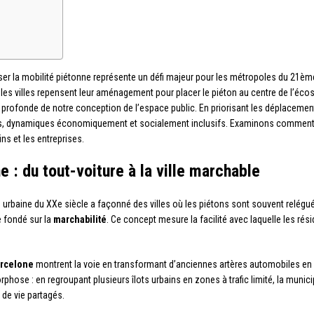
er la mobilité piétonne représente un défi majeur pour les métropoles du 21ème 
s villes repensent leur aménagement pour placer le piéton au centre de l’écos
e profonde de notre conception de l’espace public. En priorisant les déplacement
es, dynamiques économiquement et socialement inclusifs. Examinons comment 
ns et les entreprises.
e : du tout-voiture à la ville marchable
n urbaine du XXe siècle a façonné des villes où les piétons sont souvent relégu
 fondé sur la
marchabilité
. Ce concept mesure la facilité avec laquelle les ré
rcelone
montrent la voie en transformant d’anciennes artères automobiles en
phose : en regroupant plusieurs îlots urbains en zones à trafic limité, la munici
 de vie partagés.