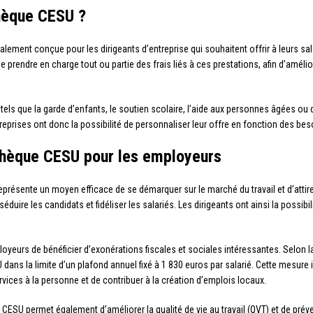
chèque CESU ?
lement conçue pour les dirigeants d’entreprise qui souhaitent offrir à leurs sala
 prendre en charge tout ou partie des frais liés à ces prestations, afin d’amélio
els que la garde d’enfants, le soutien scolaire, l’aide aux personnes âgées ou
treprises ont donc la possibilité de personnaliser leur offre en fonction des bes
chèque CESU pour les employeurs
eprésente un moyen efficace de se démarquer sur le marché du travail et d’attir
duire les candidats et fidéliser les salariés. Les dirigeants ont ainsi la possibi
yeurs de bénéficier d’exonérations fiscales et sociales intéressantes. Selon la
 dans la limite d’un plafond annuel fixé à 1 830 euros par salarié. Cette mesure 
ervices à la personne et de contribuer à la création d’emplois locaux.
ue CESU permet également d’améliorer la qualité de vie au travail (QVT) et de pré