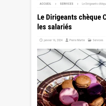
ACCUEIL
SERVICES
Le Dirigeants chèqu
Le Dirigeants chèque C
les salariés
janvier 16, 2024
Pierre Martin
Services