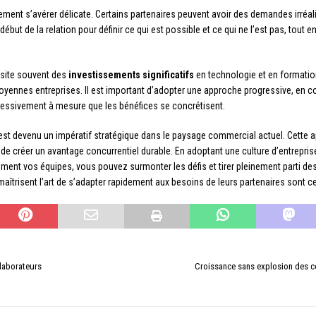
ment s’avérer délicate. Certains partenaires peuvent avoir des demandes irréal
début de la relation pour définir ce qui est possible et ce qui ne l’est pas, tout
ssite souvent des
investissements significatifs
en technologie et en formatio
t moyennes entreprises. Il est important d’adopter une approche progressive, en 
gressivement à mesure que les bénéfices se concrétisent.
 est devenu un impératif stratégique dans le paysage commercial actuel. Cette 
t de créer un avantage concurrentiel durable. En adoptant une culture d’entreprise
ent vos équipes, vous pouvez surmonter les défis et tirer pleinement parti des o
aîtrisent l’art de s’adapter rapidement aux besoins de leurs partenaires sont ce
laborateurs
Croissance sans explosion des co