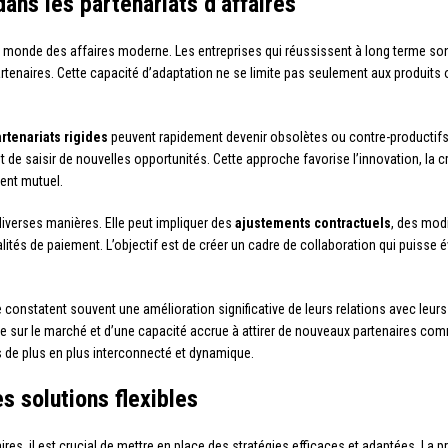
dans les partenariats d’affaires
e monde des affaires moderne. Les entreprises qui réussissent à long terme son
enaires. Cette capacité d’adaptation ne se limite pas seulement aux produits 
rtenariats rigides
peuvent rapidement devenir obsolètes ou contre-productifs. E
 de saisir de nouvelles opportunités. Cette approche favorise l’innovation, la cr
ent mutuel.
 diverses manières. Elle peut impliquer des
ajustements contractuels
, des mod
ités de paiement. L’objectif est de créer un cadre de collaboration qui puisse 
 constatent souvent une amélioration significative de leurs relations avec leurs 
e sur le marché et d’une capacité accrue à attirer de nouveaux partenaires commer
 de plus en plus interconnecté et dynamique.
s solutions flexibles
ires, il est crucial de mettre en place des stratégies efficaces et adaptées. La