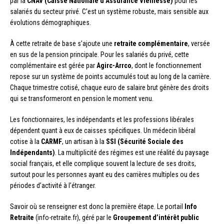
par la
CNAV (Caisse Nationale d’Assurance Vieillesse)
pour les
salariés du secteur privé. C’est un système robuste, mais sensible aux
évolutions démographiques.
À cette retraite de base s’ajoute une
retraite complémentaire
, versée
en sus de la pension principale. Pour les salariés du privé, cette
complémentaire est gérée par
Agirc-Arrco
, dont le fonctionnement
repose sur un système de points accumulés tout au long de la carrière.
Chaque trimestre cotisé, chaque euro de salaire brut génère des droits
qui se transformeront en pension le moment venu.
Les fonctionnaires, les indépendants et les professions libérales
dépendent quant à eux de caisses spécifiques. Un médecin libéral
cotise à la
CARMF
, un artisan à la
SSI (Sécurité Sociale des
Indépendants)
. La multiplicité des régimes est une réalité du paysage
social français, et elle complique souvent la lecture de ses droits,
surtout pour les personnes ayant eu des carrières multiples ou des
périodes d’activité à l’étranger.
Savoir où se renseigner est donc la première étape. Le portail
Info
Retraite
(info-retraite.fr), géré par le
Groupement d’intérêt public