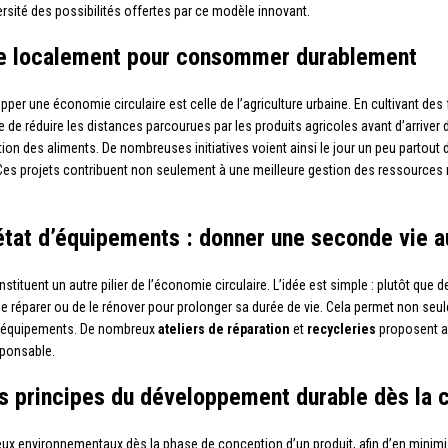
versité des possibilités offertes par ce modèle innovant.
uire localement pour consommer durablement
per une économie circulaire est celle de l’agriculture urbaine. En cultivant de
ble de réduire les distances parcourues par les produits agricoles avant d’arriv
vation des aliments. De nombreuses initiatives voient ainsi le jour un peu partou
 Ces projets contribuent non seulement à une meilleure gestion des ressources na
 état d’équipements : donner une seconde vie a
tituent un autre pilier de l’économie circulaire. L’idée est simple : plutôt que de
 réparer ou de le rénover pour prolonger sa durée de vie. Cela permet non seul
ux équipements. De nombreux
ateliers de réparation
et
recycleries
proposent au
sponsable.
es principes du développement durable dès la 
ux environnementaux dès la phase de conception d’un produit, afin d’en minimis