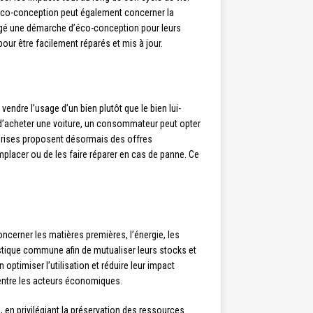
L’éco-conception peut également concerner la
gagé une démarche d’éco-conception pour leurs
ur être facilement réparés et mis à jour.
endre l’usage d’un bien plutôt que le bien lui-
d’acheter une voiture, un consommateur peut opter
eprises proposent désormais des offres
mplacer ou de les faire réparer en cas de panne. Ce
oncerner les matières premières, l’énergie, les
stique commune afin de mutualiser leurs stocks et
timiser l’utilisation et réduire leur impact
 entre les acteurs économiques.
n privilégiant la préservation des ressources