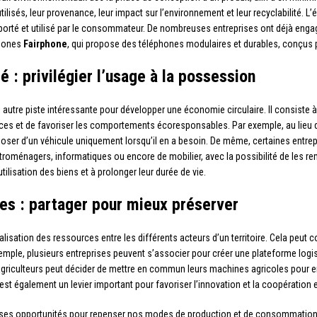
lisés, leur provenance, leur impact sur l’environnement et leur recyclabilité. 
nsporté et utilisé par le consommateur. De nombreuses entreprises ont déjà en
phones
Fairphone
, qui propose des téléphones modulaires et durables, conçus po
é : privilégier l’usage à la possession
utre piste intéressante pour développer une économie circulaire. Il consiste à v
es et de favoriser les comportements écoresponsables. Par exemple, au lieu 
sposer d’un véhicule uniquement lorsqu’il en a besoin. De même, certaines entr
roménagers, informatiques ou encore de mobilier, avec la possibilité de les re
lisation des biens et à prolonger leur durée de vie.
es : partager pour mieux préserver
alisation des ressources entre les différents acteurs d’un territoire. Cela peut c
mple, plusieurs entreprises peuvent s’associer pour créer une plateforme logi
riculteurs peut décider de mettre en commun leurs machines agricoles pour en op
st également un levier important pour favoriser l’innovation et la coopération
es opportunités pour repenser nos modes de production et de consommation, e