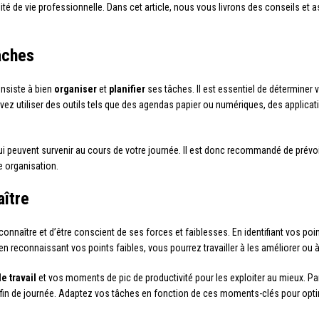
lité de vie professionnelle. Dans cet article, nous vous livrons des conseils et
tâches
onsiste à bien
organiser
et
planifier
ses tâches. Il est essentiel de déterminer vo
uvez utiliser des outils tels que des agendas papier ou numériques, des applic
ui peuvent survenir au cours de votre journée. Il est donc recommandé de prév
e organisation.
aître
 connaître et d’être conscient de ses forces et faiblesses. En identifiant vos po
n reconnaissant vos points faibles, vous pourrez travailler à les améliorer ou 
e travail
et vos moments de pic de productivité pour les exploiter au mieux. P
en fin de journée. Adaptez vos tâches en fonction de ces moments-clés pour opt